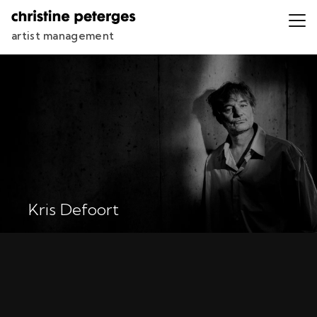
artist management
Kris Defoort
Severin von Eckardstein