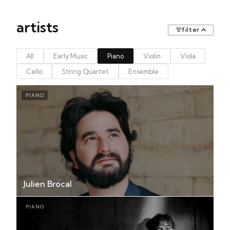
artists
filter
All
Early Music
Piano
Violin
Viola
Cello
String Quartet
Ensemble
PIANO
Julien Brocal
PIANO